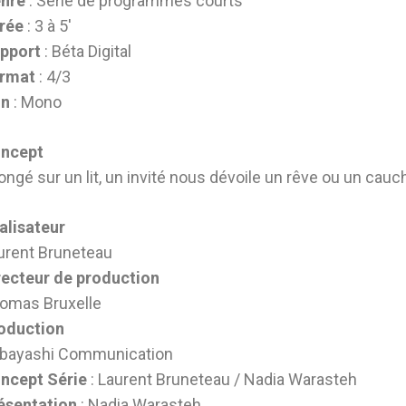
nre
: Série de programmes courts
rée
: 3 à 5′
pport
: Béta Digital
rmat
: 4/3
n
: Mono
ncept
longé sur un lit, un invité nous dévoile un rêve ou un cau
alisateur
urent Bruneteau
recteur de production
omas Bruxelle
oduction
bayashi Communication
ncept Série
: Laurent Bruneteau / Nadia Warasteh
ésentation
: Nadia Warasteh