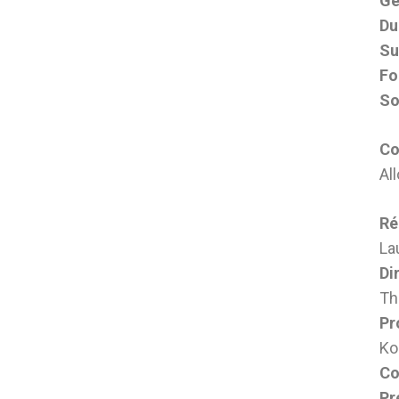
Ge
Du
Su
Fo
So
Co
Al
Ré
La
Di
Th
Pr
Ko
Co
Pr