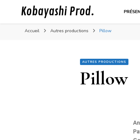
Kobayashi Prod.
PRÉSE
Accueil
Autres productions
Pillow
AUTRES PRODUCTIONS
Pillow
An
Pa